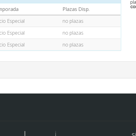
pl
co
mporada
Plazas Disp.
cio Especial
no plazas
cio Especial
no plazas
cio Especial
no plazas
S