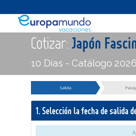
Cotizar:
Japón Fasci
10 Días - Catálogo 202
Salida
Pasaj
1.
Selección la fecha de salida 
A