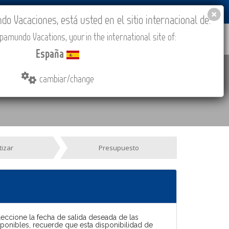
BLOG
ACADEMIA
ACCESO AGENCIAS
España
 Vacaciones, está usted en el sitio internacional de:
amundo Vacations, your in the international site of:
IONES
COMPRAR
CONTACTO
MÁS
España
cambiar/change
tizar
Presupuesto
leccione la fecha de salida deseada de las
sponibles, recuerde que esta disponibilidad de