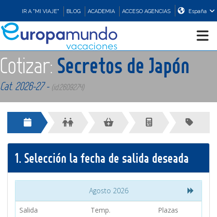
IR A "MI VIAJE"
BLOG
ACADEMIA
ACCESO AGENCIAS
España
Cotizar:
Secretos de Japón
CRUCEROS
Cat. 2026-27 -
(id:2609274)
EUROPA
ASIA
1.
Selección la fecha de salida deseada
ORIENTE
PROMOCIONES
Agosto 2026
Salida
Temp.
Plazas
COMPRAR