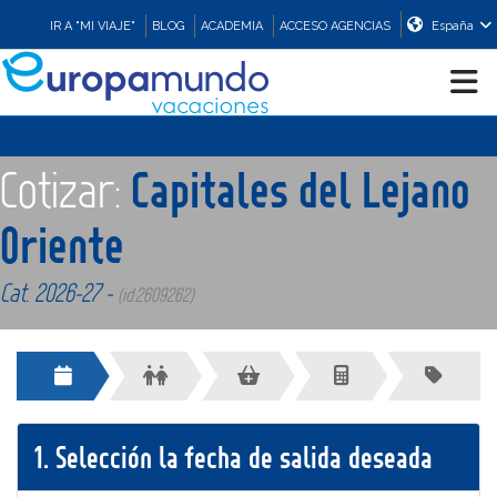
IR A "MI VIAJE"
BLOG
ACADEMIA
ACCESO AGENCIAS
España
CRUCEROS
Cotizar:
Capitales del Lejano
EUROPA
Oriente
Cat. 2026-27 -
ASIA
(id:2609262)
ORIENTE
PROMOCIONES
1.
Selección la fecha de salida deseada
COMPRAR