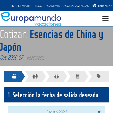
IR A "MI VIAJE"
BLOG
ACADEMIA
ACCESO AGENCIAS
España
Cotizar:
Esencias de China y
CRUCEROS
Japón
EUROPA
Cat. 2026-27 -
(id:2609260)
ASIA
ORIENTE
1.
Selección la fecha de salida deseada
PROMOCIONES
COMPRAR
Agosto 2026