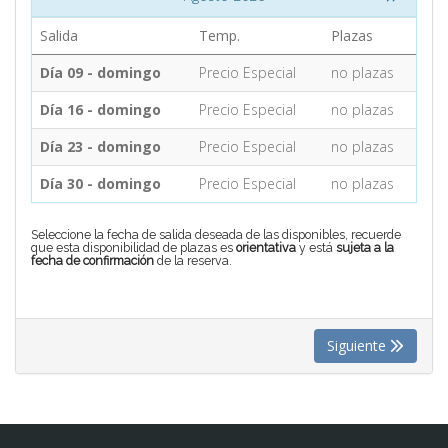
Salida
Temp.
Plazas
CONTACTO
Día 09 - domingo
Precio Especial
no plazas
Día 16 - domingo
Precio Especial
no plazas
MÁS
Día 23 - domingo
Precio Especial
no plazas
Día 30 - domingo
Precio Especial
no plazas
Seleccione la fecha de salida deseada de las disponibles, recuerde
que esta disponibilidad de plazas es
orientativa
y está
sujeta a la
fecha de confirmación
de la reserva.
Siguiente