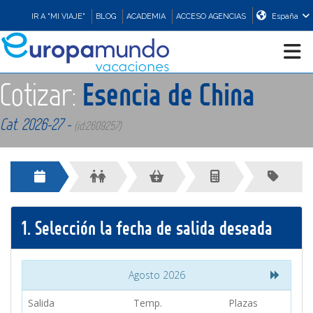
IR A "MI VIAJE"
BLOG
ACADEMIA
ACCESO AGENCIAS
España
Cotizar:
Esencia de China
CRUCEROS
Cat. 2026-27 -
(id:2609257)
EUROPA
ASIA
1.
Selección la fecha de salida deseada
ORIENTE
PROMOCIONES
Agosto 2026
Salida
Temp.
Plazas
COMPRAR