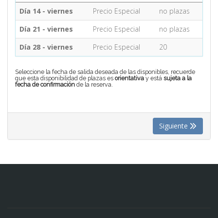
Día 14 - viernes
Precio Especial
no plazas
CONTACTO
Día 21 - viernes
Precio Especial
no plazas
Día 28 - viernes
Precio Especial
20
MÁS
Seleccione la fecha de salida deseada de las disponibles, recuerde
que esta disponibilidad de plazas es
orientativa
y está
sujeta a la
fecha de confirmación
de la reserva.
Siguiente