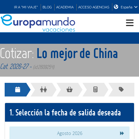
IR A "MI VIAJE"
BLOG
ACADEMIA
ACCESO AGENCIAS
España
CRUCEROS
Cotizar:
Lo mejor de China
EUROPA
Cat. 2026-27 -
(id:2609254)
ASIA
ORIENTE
1.
Selección la fecha de salida deseada
PROMOCIONES
Agosto 2026
COMPRAR