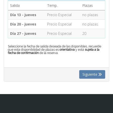
Salida
Temp.
Plazas
CONTACTO
Día 13 - jueves
Precio Especial
no plazas
Día 20 - jueves
Precio Especial
no plazas
MÁS
Día 27 - jueves
Precio Especial
20
Seleccione la fecha de salida deseada de las disponibles, recuerde
que esta disponibilidad de plazas es
orientativa
y está
sujeta a la
fecha de confirmación
de la reserva.
Siguiente