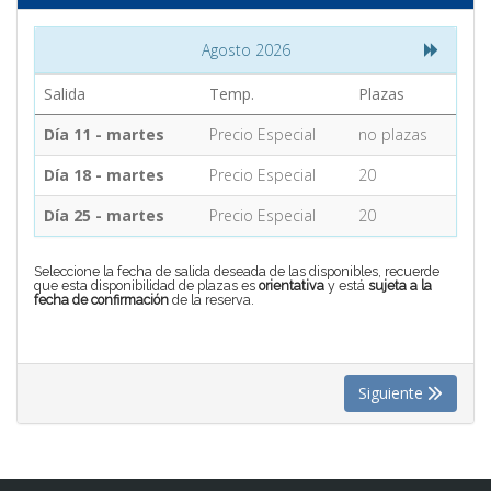
Agosto 2026
CONTACTO
Salida
Temp.
Plazas
MÁS
Día 11 - martes
Precio Especial
no plazas
Día 18 - martes
Precio Especial
20
Día 25 - martes
Precio Especial
20
Seleccione la fecha de salida deseada de las disponibles, recuerde
que esta disponibilidad de plazas es
orientativa
y está
sujeta a la
fecha de confirmación
de la reserva.
Siguiente