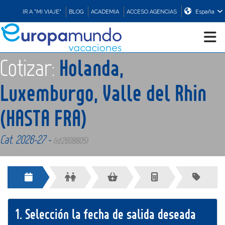
IR A "MI VIAJE"
BLOG
ACADEMIA
ACCESO AGENCIAS
España
Cotizar:
Holanda,
CRUCEROS
Luxemburgo, Valle del Rhin
EUROPA
(HASTA FRA)
ASIA
Cat. 2026-27 -
(id:2608805)
ORIENTE
PROMOCIONES
1.
Selección la fecha de salida deseada
COMPRAR