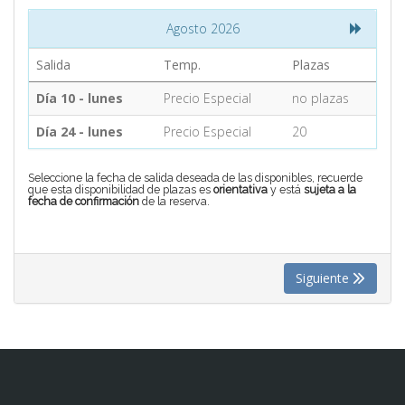
Agosto 2026
CONTACTO
Salida
Temp.
Plazas
Día 10 - lunes
Precio Especial
no plazas
MÁS
Día 24 - lunes
Precio Especial
20
Seleccione la fecha de salida deseada de las disponibles, recuerde
que esta disponibilidad de plazas es
orientativa
y está
sujeta a la
fecha de confirmación
de la reserva.
Siguiente