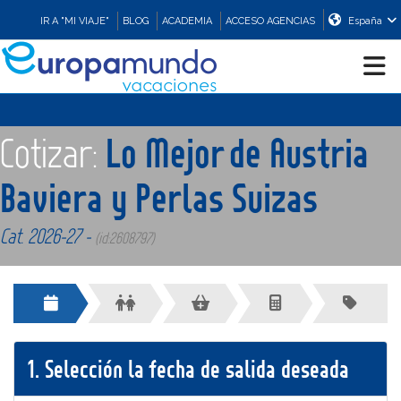
IR A "MI VIAJE"
BLOG
ACADEMIA
ACCESO AGENCIAS
España
CRUCEROS
Cotizar:
Lo Mejor de Austria
EUROPA
Baviera y Perlas Suizas
Cat. 2026-27 -
ASIA
(id:2608797)
ORIENTE
PROMOCIONES
1.
Selección la fecha de salida deseada
COMPRAR