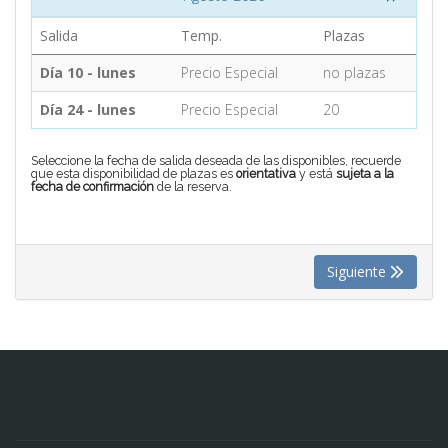
Salida
Temp.
Plazas
CONTACTO
Día 10 - lunes
Precio Especial
no plazas
Día 24 - lunes
Precio Especial
20
MÁS
Seleccione la fecha de salida deseada de las disponibles, recuerde
que esta disponibilidad de plazas es
orientativa
y está
sujeta a la
fecha de confirmación
de la reserva.
Siguiente