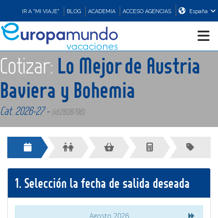
IR A "MI VIAJE"
BLOG
ACADEMIA
ACCESO AGENCIAS
España
Cotizar:
Lo Mejor de Austria
CRUCEROS
Baviera y Bohemia
EUROPA
Cat. 2026-27 -
(id:2608796)
ASIA
ORIENTE
1.
Selección la fecha de salida deseada
PROMOCIONES
COMPRAR
Agosto 2026