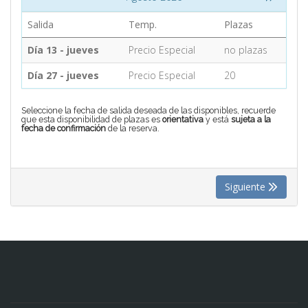
Salida
Temp.
Plazas
CONTACTO
Día 13 - jueves
Precio Especial
no plazas
Día 27 - jueves
Precio Especial
20
MÁS
Seleccione la fecha de salida deseada de las disponibles, recuerde
que esta disponibilidad de plazas es
orientativa
y está
sujeta a la
fecha de confirmación
de la reserva.
Siguiente