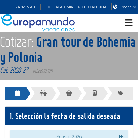
IR A "MI VIAJE"
BLOG
ACADEMIA
ACCESO AGENCIAS
España
Cotizar:
Gran tour de Bohemia
CRUCEROS
y Polonia
EUROPA
Cat. 2026-27 -
(id:2608781)
ASIA
ORIENTE
1.
Selección la fecha de salida deseada
PROMOCIONES
COMPRAR
Agosto 2026