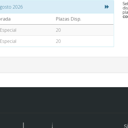
Se
gosto 2026
di
pl
co
rada
Plazas Disp.
Especial
20
Especial
20
S