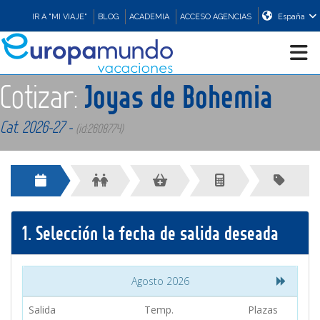
IR A "MI VIAJE"
BLOG
ACADEMIA
ACCESO AGENCIAS
España
Cotizar:
Joyas de Bohemia
CRUCEROS
Cat. 2026-27 -
(id:2608774)
EUROPA
ASIA
1.
Selección la fecha de salida deseada
ORIENTE
PROMOCIONES
Agosto 2026
Salida
Temp.
Plazas
COMPRAR