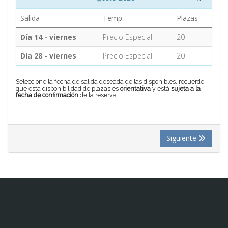
Salida
Temp.
Plazas
CONTACTO
Día 14 - viernes
Precio Especial
20
Día 28 - viernes
Precio Especial
20
MÁS
Seleccione la fecha de salida deseada de las disponibles, recuerde
que esta disponibilidad de plazas es
orientativa
y está
sujeta a la
fecha de confirmación
de la reserva.
Siguiente