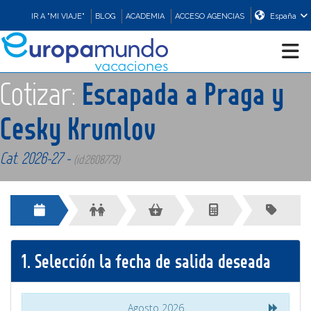
IR A "MI VIAJE"
BLOG
ACADEMIA
ACCESO AGENCIAS
España
Cotizar:
Escapada a Praga y
CRUCEROS
Cesky Krumlov
EUROPA
Cat. 2026-27 -
(id:2608773)
ASIA
ORIENTE
1.
Selección la fecha de salida deseada
PROMOCIONES
COMPRAR
Agosto 2026