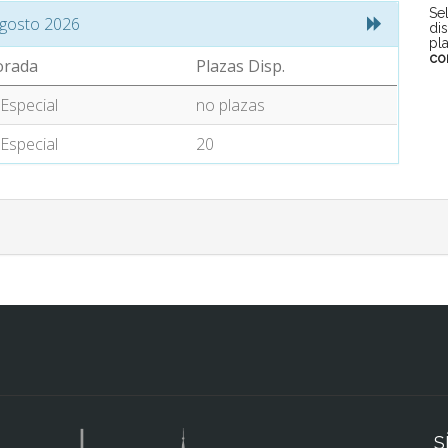
Se
gosto 2026
di
pl
co
rada
Plazas Disp.
 Especial
no plazas
 Especial
20
S