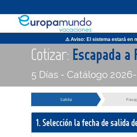
⚠️ Aviso: El sistema estará en ma
Cotizar:
Escapada a
5 Días - Catálogo 2026
Salida
Pasaj
1.
Selección la fecha de salida 