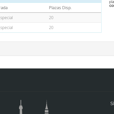
pl
co
rada
Plazas Disp.
special
20
special
20
S