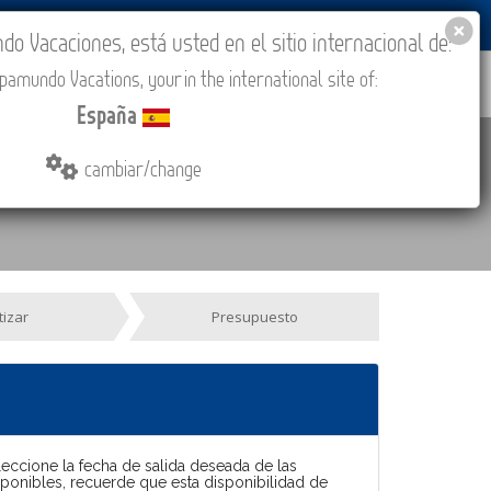
BLOG
ACADEMIA
ACCESO AGENCIAS
España
 Vacaciones, está usted en el sitio internacional de:
amundo Vacations, your in the international site of:
IONES
COMPRAR
CONTACTO
MÁS
España
cambiar/change
tizar
Presupuesto
leccione la fecha de salida deseada de las
sponibles, recuerde que esta disponibilidad de