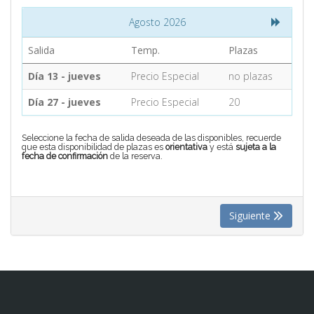
Agosto 2026
CONTACTO
Salida
Temp.
Plazas
Día 13 - jueves
Precio Especial
no plazas
MÁS
Día 27 - jueves
Precio Especial
20
Seleccione la fecha de salida deseada de las disponibles, recuerde
que esta disponibilidad de plazas es
orientativa
y está
sujeta a la
fecha de confirmación
de la reserva.
Siguiente