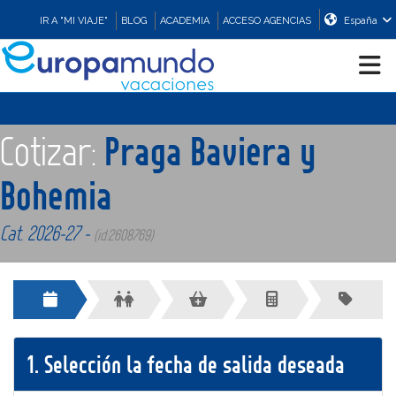
IR A "MI VIAJE"
BLOG
ACADEMIA
ACCESO AGENCIAS
España
CRUCEROS
Cotizar:
Praga Baviera y
EUROPA
Bohemia
Cat. 2026-27 -
ASIA
(id:2608769)
ORIENTE
PROMOCIONES
1.
Selección la fecha de salida deseada
COMPRAR