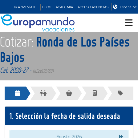
IR A "MI VIAJE"
BLOG
ACADEMIA
ACCESO AGENCIAS
España
Cotizar:
Ronda de Los Países
CRUCEROS
Bajos
EUROPA
Cat. 2026-27 -
(id:2608763)
ASIA
ORIENTE
1.
Selección la fecha de salida deseada
PROMOCIONES
COMPRAR
Agosto 2026