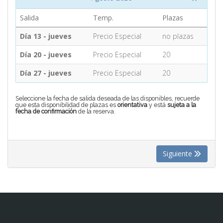
Salida
Temp.
Plazas
CONTACTO
Día 13 - jueves
Precio Especial
no plazas
Día 20 - jueves
Precio Especial
20
MÁS
Día 27 - jueves
Precio Especial
20
Seleccione la fecha de salida deseada de las disponibles, recuerde
que esta disponibilidad de plazas es
orientativa
y está
sujeta a la
fecha de confirmación
de la reserva.
Siguiente