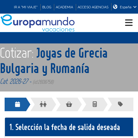
IR A "MI VIAJE"
BLOG
ACADEMIA
ACCESO AGENCIAS
España
CRUCEROS
Cotizar:
Joyas de Grecia
EUROPA
Bulgaria y Rumanía
Cat. 2026-27 -
ASIA
(id:2608758)
ORIENTE
PROMOCIONES
1.
Selección la fecha de salida deseada
COMPRAR