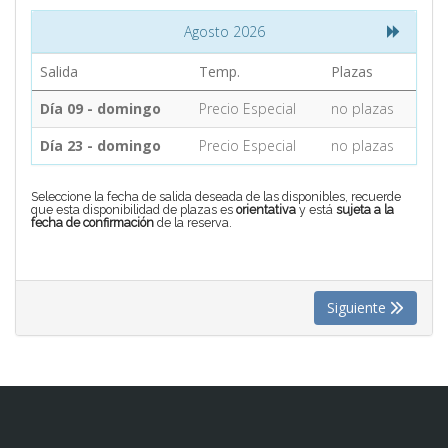
Agosto 2026
CONTACTO
Salida
Temp.
Plazas
Día 09 - domingo
Precio Especial
no plazas
MÁS
Día 23 - domingo
Precio Especial
no plazas
Seleccione la fecha de salida deseada de las disponibles, recuerde
que esta disponibilidad de plazas es
orientativa
y está
sujeta a la
fecha de confirmación
de la reserva.
Siguiente