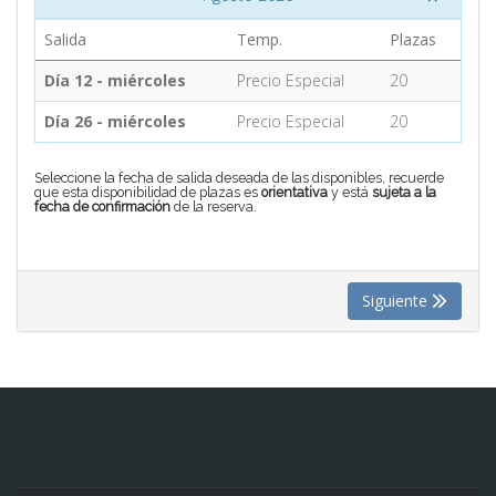
Salida
Temp.
Plazas
CONTACTO
Día 12 - miércoles
Precio Especial
20
Día 26 - miércoles
Precio Especial
20
MÁS
Seleccione la fecha de salida deseada de las disponibles, recuerde
que esta disponibilidad de plazas es
orientativa
y está
sujeta a la
fecha de confirmación
de la reserva.
Siguiente