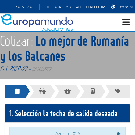
IR A "MI VIAJE"
BLOG
ACADEMIA
ACCESO AGENCIAS
España
Cotizar:
Lo mejor de Rumanía
CRUCEROS
y los Balcanes
EUROPA
Cat. 2026-27 -
(id:2608757)
ASIA
ORIENTE
1.
Selección la fecha de salida deseada
PROMOCIONES
COMPRAR
Agosto 2026