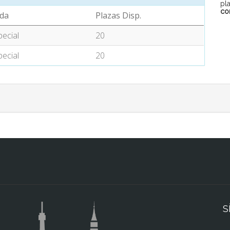
pl
co
da
Plazas Disp.
pecial
20
pecial
20
S