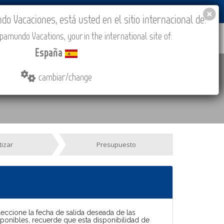
BLOG
ACADEMIA
ACCESO AGENCIAS
España
 Vacaciones, está usted en el sitio internacional de:
amundo Vacations, your in the international site of:
IONES
COMPRAR
CONTACTO
MÁS
España
cambiar/change
tizar
Presupuesto
leccione la fecha de salida deseada de las
sponibles, recuerde que esta disponibilidad de