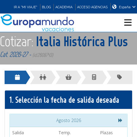
IR A "MI VIAJE"
BLOG
ACADEMIA
ACCESO AGENCIAS
España
Cotizar:
Italia Histórica Plus
CRUCEROS
Cat. 2026-27 -
(id:2608743)
EUROPA
ASIA
1.
Selección la fecha de salida deseada
ORIENTE
PROMOCIONES
Agosto 2026
Salida
Temp.
Plazas
COMPRAR