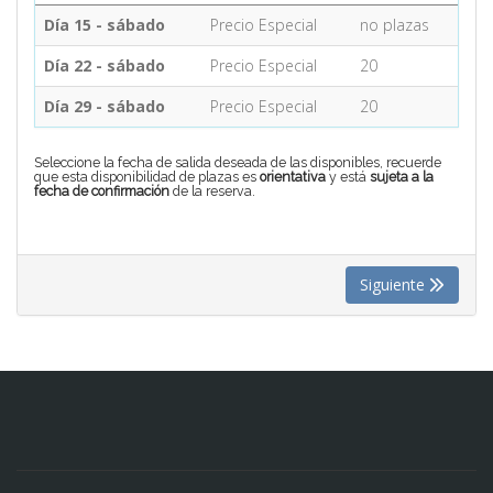
Día 15 - sábado
Precio Especial
no plazas
CONTACTO
Día 22 - sábado
Precio Especial
20
Día 29 - sábado
Precio Especial
20
MÁS
Seleccione la fecha de salida deseada de las disponibles, recuerde
que esta disponibilidad de plazas es
orientativa
y está
sujeta a la
fecha de confirmación
de la reserva.
Siguiente