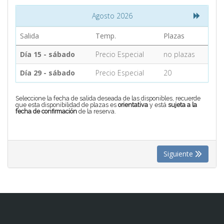
Agosto 2026
CONTACTO
Salida
Temp.
Plazas
Día 15 - sábado
Precio Especial
no plazas
MÁS
Día 29 - sábado
Precio Especial
20
Seleccione la fecha de salida deseada de las disponibles, recuerde
que esta disponibilidad de plazas es
orientativa
y está
sujeta a la
fecha de confirmación
de la reserva.
Siguiente