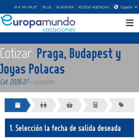
IR A "MI VIAJE"
BLOG
ACADEMIA
ACCESO AGENCIAS
España
CRUCEROS
Cotizar:
Praga, Budapest y
EUROPA
Joyas Polacas
Cat. 2026-27 -
ASIA
(id:2608730)
ORIENTE
PROMOCIONES
1.
Selección la fecha de salida deseada
COMPRAR