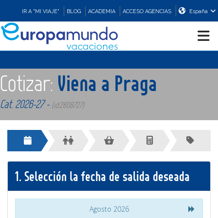
IR A "MI VIAJE"
BLOG
ACADEMIA
ACCESO AGENCIAS
España
CRUCEROS
Cotizar:
Viena a Praga
EUROPA
Cat. 2026-27 -
(id:2608727)
ASIA
ORIENTE
1.
Selección la fecha de salida deseada
PROMOCIONES
Agosto 2026
COMPRAR