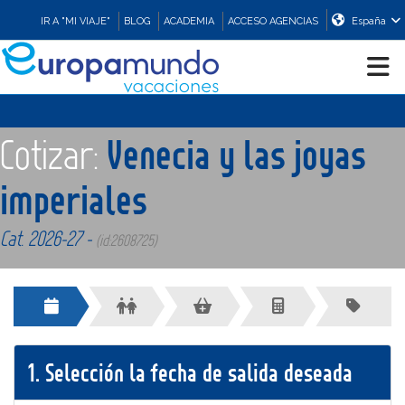
IR A "MI VIAJE"
BLOG
ACADEMIA
ACCESO AGENCIAS
España
CRUCEROS
Cotizar:
Venecia y las joyas
EUROPA
imperiales
Cat. 2026-27 -
ASIA
(id:2608725)
ORIENTE
PROMOCIONES
1.
Selección la fecha de salida deseada
COMPRAR