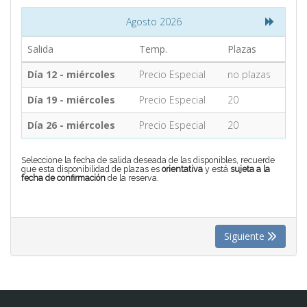
Agosto 2026
CONTACTO
Salida
Temp.
Plazas
Día 12 - miércoles
Precio Especial
no plazas
MÁS
Día 19 - miércoles
Precio Especial
20
Día 26 - miércoles
Precio Especial
20
Seleccione la fecha de salida deseada de las disponibles, recuerde
que esta disponibilidad de plazas es
orientativa
y está
sujeta a la
fecha de confirmación
de la reserva.
Siguiente