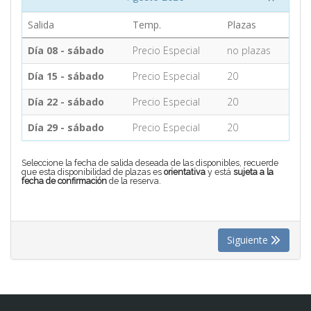
Salida
Temp.
Plazas
CONTACTO
Día 08 - sábado
Precio Especial
no plazas
Día 15 - sábado
Precio Especial
20
MÁS
Día 22 - sábado
Precio Especial
20
Día 29 - sábado
Precio Especial
20
Seleccione la fecha de salida deseada de las disponibles, recuerde
que esta disponibilidad de plazas es
orientativa
y está
sujeta a la
fecha de confirmación
de la reserva.
Siguiente