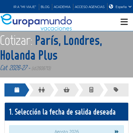
IR A "MI VIAJE"
BLOG
ACADEMIA
ACCESO AGENCIAS
España
Cotizar:
París, Londres,
CRUCEROS
Holanda Plus
EUROPA
Cat. 2026-27 -
(id:2608713)
ASIA
ORIENTE
1.
Selección la fecha de salida deseada
PROMOCIONES
COMPRAR
Agosto 2026