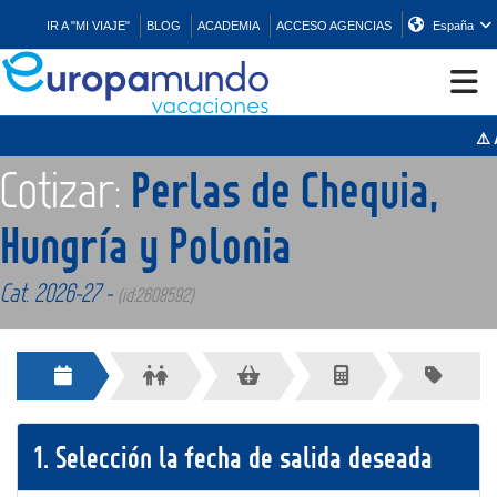
IR A "MI VIAJE"
BLOG
ACADEMIA
ACCESO AGENCIAS
España
⚠️ A
CRUCEROS
Cotizar:
Perlas de Chequia,
EUROPA
Hungría y Polonia
Cat. 2026-27 -
ASIA
(id:2608592)
ORIENTE
PROMOCIONES
1.
Selección la fecha de salida deseada
COMPRAR