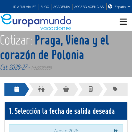
IR A "MI VIAJE"
BLOG
ACADEMIA
ACCESO AGENCIAS
España
Cotizar:
Praga, Viena y el
CRUCEROS
corazón de Polonia
EUROPA
Cat. 2026-27 -
(id:2608586)
ASIA
ORIENTE
1.
Selección la fecha de salida deseada
PROMOCIONES
COMPRAR
Agosto 2026