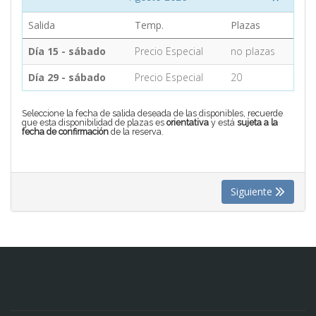
Salida
Temp.
Plazas
CONTACTO
Día 15 - sábado
Precio Especial
no plazas
Día 29 - sábado
Precio Especial
20
MÁS
Seleccione la fecha de salida deseada de las disponibles, recuerde
que esta disponibilidad de plazas es
orientativa
y está
sujeta a la
fecha de confirmación
de la reserva.
Siguiente