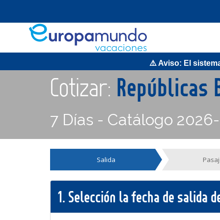
⚠️ Aviso: El sistema 
Cotizar:
Repúblicas 
7 Días - Catálogo 2026
Salida
Pasaj
1.
Selección la fecha de salida 