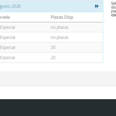
Se
gosto 2026
di
pl
co
rada
Plazas Disp.
 Especial
no plazas
 Especial
no plazas
 Especial
20
 Especial
20