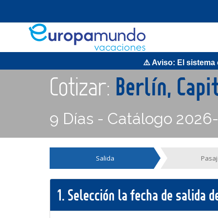
⚠️ Aviso: El sistema es
Cotizar:
Berlín, Cap
9 Días - Catálogo 2026
Salida
Pasaj
1.
Selección la fecha de salida 