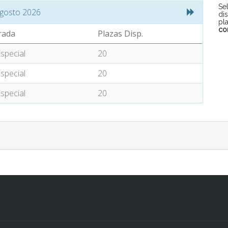
Se
gosto 2026
di
pl
co
rada
Plazas Disp.
special
20
special
20
special
20