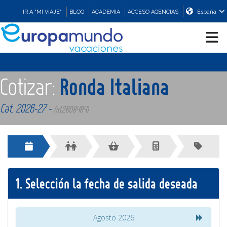
IR A "MI VIAJE"
BLOG
ACADEMIA
ACCESO AGENCIAS
España
CRUCEROS
Cotizar:
Ronda Italiana
EUROPA
Cat. 2026-27 -
(id:2608484)
ASIA
ORIENTE
1.
Selección la fecha de salida deseada
PROMOCIONES
Agosto 2026
COMPRAR