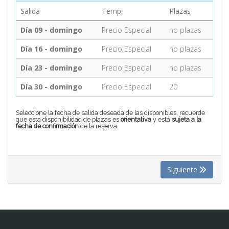
Salida
Temp.
Plazas
CONTACTO
Día 09 - domingo
Precio Especial
no plazas
Día 16 - domingo
Precio Especial
no plazas
MÁS
Día 23 - domingo
Precio Especial
no plazas
Día 30 - domingo
Precio Especial
20
Seleccione la fecha de salida deseada de las disponibles, recuerde
que esta disponibilidad de plazas es
orientativa
y está
sujeta a la
fecha de confirmación
de la reserva.
Siguiente