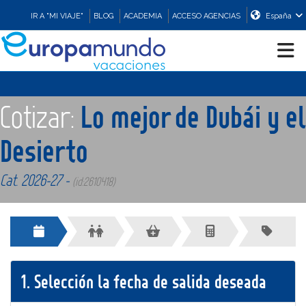
IR A "MI VIAJE"
BLOG
ACADEMIA
ACCESO AGENCIAS
España
CRUCEROS
Cotizar:
Lo mejor de Dubái y el
EUROPA
Desierto
Cat. 2026-27 -
ASIA
(id:2610418)
ORIENTE
PROMOCIONES
1.
Selección la fecha de salida deseada
COMPRAR