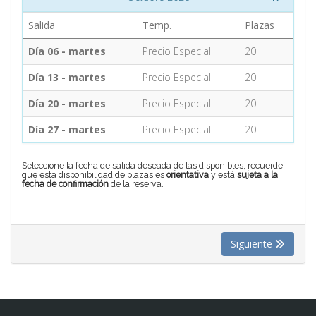
Salida
Temp.
Plazas
CONTACTO
Día 06 - martes
Precio Especial
20
Día 13 - martes
Precio Especial
20
MÁS
Día 20 - martes
Precio Especial
20
Día 27 - martes
Precio Especial
20
Seleccione la fecha de salida deseada de las disponibles, recuerde
que esta disponibilidad de plazas es
orientativa
y está
sujeta a la
fecha de confirmación
de la reserva.
Siguiente