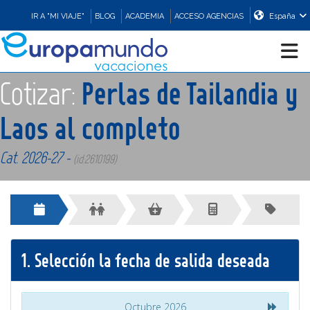
IR A "MI VIAJE"
BLOG
ACADEMIA
ACCESO AGENCIAS
España
Cotizar:
Perlas de Tailandia y
CRUCEROS
Laos al completo
EUROPA
Cat. 2026-27 -
(id:2610199)
ASIA
ORIENTE
1.
Selección la fecha de salida deseada
PROMOCIONES
COMPRAR
Octubre 2026