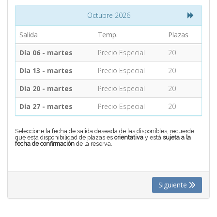
Octubre 2026
CONTACTO
Salida
Temp.
Plazas
Día 06 - martes
Precio Especial
20
MÁS
Día 13 - martes
Precio Especial
20
Día 20 - martes
Precio Especial
20
Día 27 - martes
Precio Especial
20
Seleccione la fecha de salida deseada de las disponibles, recuerde
que esta disponibilidad de plazas es
orientativa
y está
sujeta a la
fecha de confirmación
de la reserva.
Siguiente