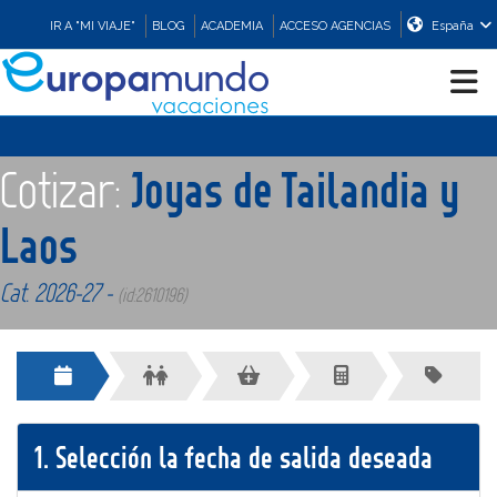
IR A "MI VIAJE"
BLOG
ACADEMIA
ACCESO AGENCIAS
España
CRUCEROS
Cotizar:
Joyas de Tailandia y
EUROPA
Laos
Cat. 2026-27 -
ASIA
(id:2610196)
ORIENTE
PROMOCIONES
1.
Selección la fecha de salida deseada
COMPRAR