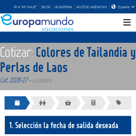
IR A "MI VIAJE"
BLOG
ACADEMIA
ACCESO AGENCIAS
España
CRUCEROS
Cotizar:
Colores de Tailandia y
EUROPA
Perlas de Laos
Cat. 2026-27 -
ASIA
(id:2610194)
ORIENTE
PROMOCIONES
1.
Selección la fecha de salida deseada
COMPRAR