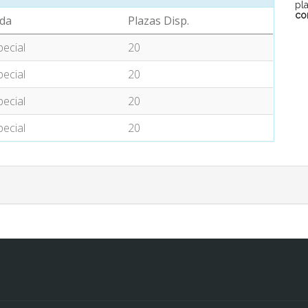
pl
co
da
Plazas Disp.
pecial
20
pecial
20
pecial
20
pecial
20