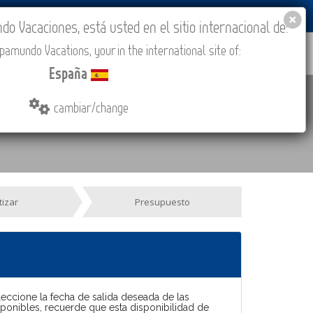
BLOG
ACADEMIA
ACCESO AGENCIAS
España
 Vacaciones, está usted en el sitio internacional de:
amundo Vacations, your in the international site of:
IONES
COMPRAR
CONTACTO
MÁS
España
os
more info
cambiar/change
tizar
Presupuesto
leccione la fecha de salida deseada de las
sponibles, recuerde que esta disponibilidad de