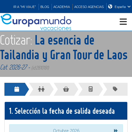
IR A "MI VIAJE"
BLOG
ACADEMIA
ACCESO AGENCIAS
España
Cotizar:
La esencia de
CRUCEROS
Tailandia y Gran Tour de Laos
EUROPA
Cat. 2026-27 -
(id:2610191)
ASIA
ORIENTE
1.
Selección la fecha de salida deseada
PROMOCIONES
COMPRAR
Octubre 2026