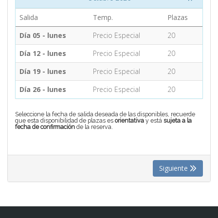
Salida
Temp.
Plazas
CONTACTO
Día 05 - lunes
Precio Especial
20
Día 12 - lunes
Precio Especial
20
MÁS
Día 19 - lunes
Precio Especial
20
Día 26 - lunes
Precio Especial
20
Seleccione la fecha de salida deseada de las disponibles, recuerde
que esta disponibilidad de plazas es
orientativa
y está
sujeta a la
fecha de confirmación
de la reserva.
Siguiente