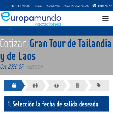
IR A "MI VIAJE"
BLOG
ACADEMIA
ACCESO AGENCIAS
España
CRUCEROS
Cotizar:
Gran Tour de Tailandia
EUROPA
y de Laos
Cat. 2026-27 -
ASIA
(id:2610187)
ORIENTE
PROMOCIONES
1.
Selección la fecha de salida deseada
COMPRAR