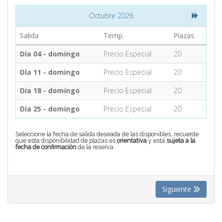
Octubre 2026
CONTACTO
Salida
Temp.
Plazas
Día 04 - domingo
Precio Especial
20
MÁS
Día 11 - domingo
Precio Especial
20
Día 18 - domingo
Precio Especial
20
Día 25 - domingo
Precio Especial
20
Seleccione la fecha de salida deseada de las disponibles, recuerde
que esta disponibilidad de plazas es
orientativa
y está
sujeta a la
fecha de confirmación
de la reserva.
Siguiente