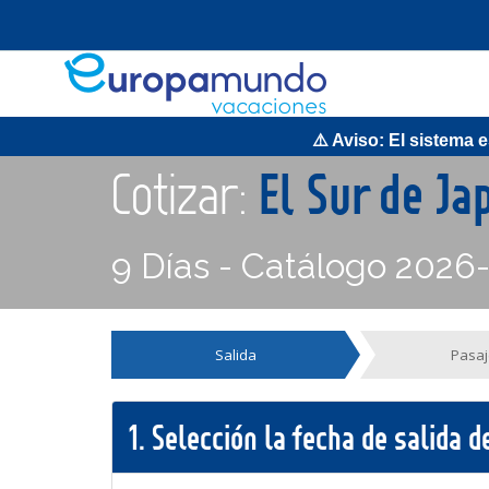
⚠️ Aviso: El sistema es
Cotizar:
El Sur de J
9 Días - Catálogo 2026
Salida
Pasaj
1.
Selección la fecha de salida 