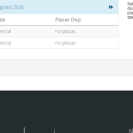
Se
gosto 2026
di
pl
co
da
Plazas Disp.
pecial
no plazas
pecial
no plazas
S