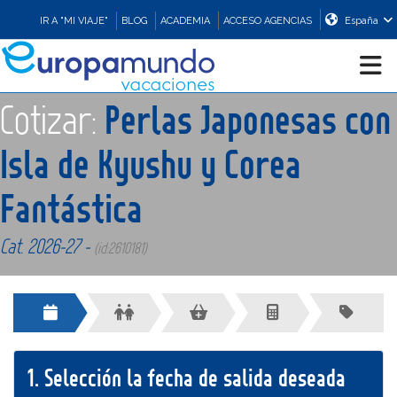
IR A "MI VIAJE"
BLOG
ACADEMIA
ACCESO AGENCIAS
España
Cotizar:
Perlas Japonesas con
CRUCEROS
Isla de Kyushu y Corea
EUROPA
Fantástica
ASIA
Cat. 2026-27 -
(id:2610181)
ORIENTE
PROMOCIONES
1.
Selección la fecha de salida deseada
COMPRAR