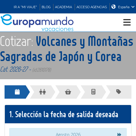
IR A "MI VIAJE"
BLOG
ACADEMIA
ACCESO AGENCIAS
España
Cotizar:
Volcanes y Montañas
CRUCEROS
Sagradas de Japón y Corea
EUROPA
Cat. 2026-27 -
(id:2610178)
ASIA
ORIENTE
1.
Selección la fecha de salida deseada
PROMOCIONES
COMPRAR
Agosto 2026