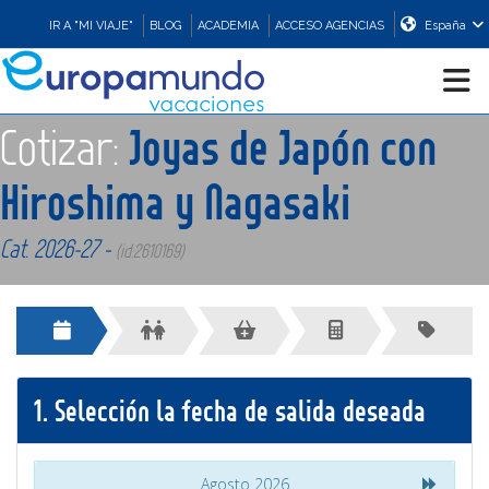
IR A "MI VIAJE"
BLOG
ACADEMIA
ACCESO AGENCIAS
España
Cotizar:
Joyas de Japón con
CRUCEROS
Hiroshima y Nagasaki
EUROPA
Cat. 2026-27 -
(id:2610169)
ASIA
ORIENTE
1.
Selección la fecha de salida deseada
PROMOCIONES
COMPRAR
Agosto 2026