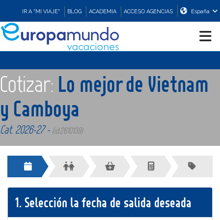
IR A "MI VIAJE"
BLOG
ACADEMIA
ACCESO AGENCIAS
España
CRUCEROS
Cotizar:
Lo mejor de Vietnam
EUROPA
y Camboya
Cat. 2026-27 -
ASIA
(id:2610139)
ORIENTE
PROMOCIONES
1.
Selección la fecha de salida deseada
COMPRAR