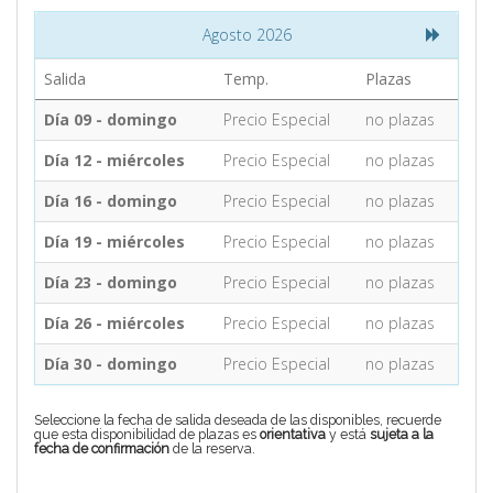
Agosto 2026
CONTACTO
Salida
Temp.
Plazas
Día 09 - domingo
Precio Especial
no plazas
MÁS
Día 12 - miércoles
Precio Especial
no plazas
Día 16 - domingo
Precio Especial
no plazas
Día 19 - miércoles
Precio Especial
no plazas
Día 23 - domingo
Precio Especial
no plazas
Día 26 - miércoles
Precio Especial
no plazas
Día 30 - domingo
Precio Especial
no plazas
Seleccione la fecha de salida deseada de las disponibles, recuerde
que esta disponibilidad de plazas es
orientativa
y está
sujeta a la
fecha de confirmación
de la reserva.