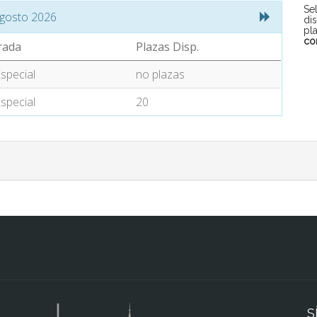
Se
gosto 2026
di
pl
co
rada
Plazas Disp.
special
no plazas
special
20
S