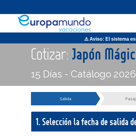
⚠️ Aviso: El sistema esta
Cotizar:
Japón Mágic
15 Días - Catálogo 202
Salida
Pasaj
1.
Selección la fecha de salida 