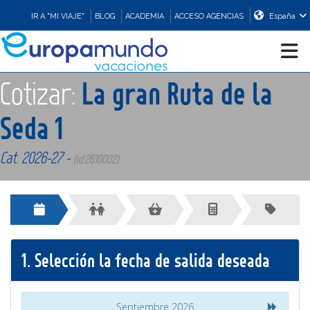
IR A "MI VIAJE"
BLOG
ACADEMIA
ACCESO AGENCIAS
España
Cotizar:
La gran Ruta de la
CRUCEROS
Seda 1
EUROPA
Cat. 2026-27 -
(id:2610002)
ASIA
ORIENTE
1.
Selección la fecha de salida deseada
PROMOCIONES
COMPRAR
Septiembre 2026