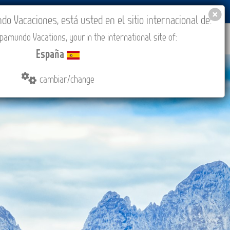
BLOG
ACADEMIA
ACCESO AGENCIAS
España
 Vacaciones, está usted en el sitio internacional de:
amundo Vacations, your in the international site of:
ONES
COMPRAR
CONTACTO
MÁS
España
cambiar/change