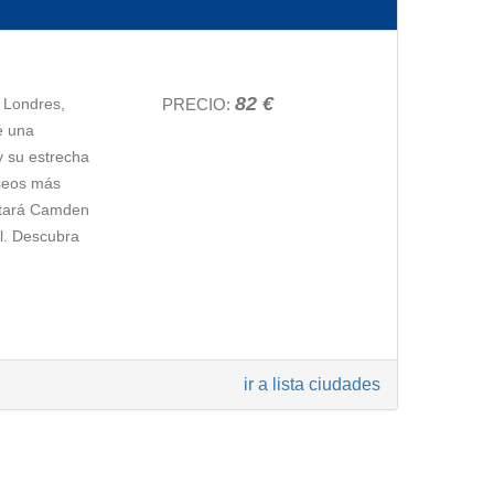
82 €
 Londres,
PRECIO:
ntir París
e una
las avenidas
y su estrecha
a conocer el
useos más
nte la
sitará Camden
co Barrio
al. Descubra
idad de la
 las
, estrechas y
ad,
el árbol
ecida Isabel
ir a lista ciudades
e 850 años de
aremos a la
lven a un
emos ver el
me.
La visita
vos y
n símbolo a
que ha sido