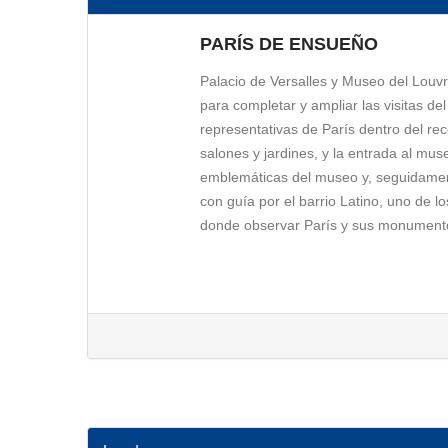
PARÍS DE ENSUEÑO
Palacio de Versalles y Museo del Louv
para completar y ampliar las visitas de
representativas de París dentro del rec
salones y jardines, y la entrada al m
emblemáticas del museo y, seguidament
con guía por el barrio Latino, uno de l
donde observar París y sus monumentos
ENTRADA AL PALACIO DE VERS
Servicio Día 1
Descubre uno de los palacios más embl
incluye acceso al Palacio de Versalles
Reina, el famoso Salón de los Espejos, 
original. El Palacio de Versalles fue r
UNESCO. La visita permite conocer la his