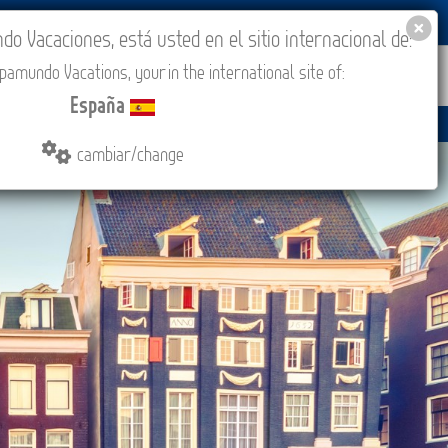
BLOG
ACADEMIA
ACCESO AGENCIAS
España
 Vacaciones, está usted en el sitio internacional de:
amundo Vacations, your in the international site of:
ONES
COMPRAR
CONTACTO
MÁS
España
cambiar/change