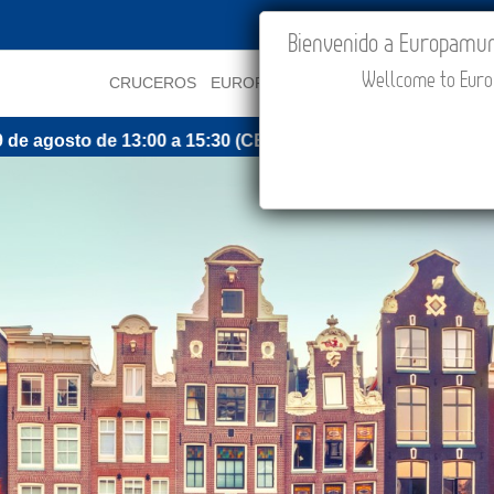
IR A "MI VIAJE"
Bienvenido a Europamundo
Wellcome to Europ
CRUCEROS
EUROPA
ASIA
ORIENTE
PROMOCI
o de 13:00 a 15:30 (CEST/Madrid).