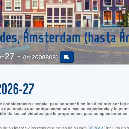
andes, Ámsterdam (hasta
6-27 -
(id:2608808)
2026-27
 consideramos esencial para conocer bien los destinos por los q
s opcionales que enriquecerán aún más su experiencia y le permi
ión de las actividades que le proponemos para complementar su vi
s de su interés y las reserve a través de su web
"Mi Viaje"
incluida en 