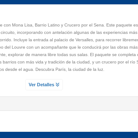
re con Mona Lisa, Barrio Latino y Crucero por el Sena. Este paquete e
l circuito, incorporando con antelación algunas de las experiencias más
orrido. Incluye la entrada al palacio de Versalles, para recorrer libreme
useo del Louvre con un acompañante que le conducirá por las obras más
e, explorar de manera libre todas sus salas. El paquete se completa
os barrios con más vida y tradición de la ciudad, y un crucero por el rí
 desde el agua. Descubra París, la ciudad de la luz.
AILLES SIN GUIA
Ver Detalles
emáticos de Francia y símbolo del esplendor de la monarquía frances
, donde podrás recorrer a tu ritmo los majestuosos Apartamentos del Re
salas históricas y galerías decoradas con obras de arte, frescos y mobi
esidencia de Luis XIV, Luis XV y Luis XVI, y es Patrimonio de la Humanid
toria, el lujo y la vida en la corte francesa.