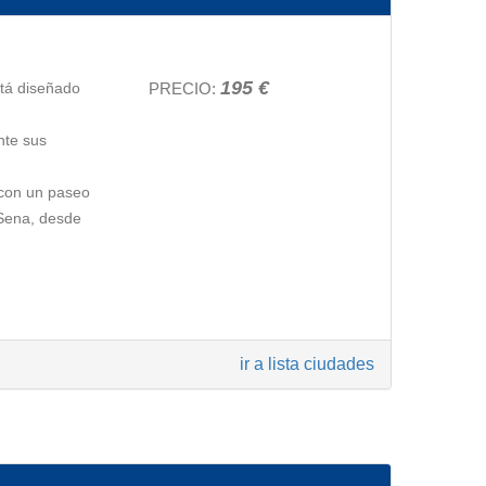
195 €
stá diseñado
PRECIO:
nte sus
 con un paseo
o Sena, desde
a. La entrada
ir a lista ciudades
y y de la
liario
ad por la