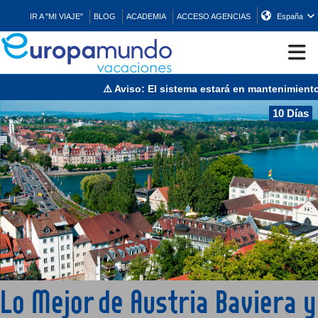
IR A "MI VIAJE"
BLOG
ACADEMIA
ACCESO AGENCIAS
España
⚠️ Aviso: El sistema estará en mantenimiento e
CRUCEROS
10 Días
EUROPA
ASIA
ORIENTE
PROMOCIONES
Lo Mejor de Austria Baviera y
COMPRAR