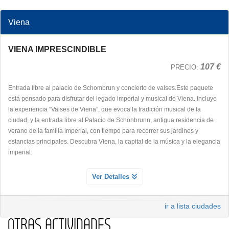
Viena
VIENA IMPRESCINDIBLE
107 €
PRECIO:
Entrada libre al palacio de Schombrun y concierto de valses.Este paquete
está pensado para disfrutar del legado imperial y musical de Viena. Incluye
la experiencia “Valses de Viena”, que evoca la tradición musical de la
ciudad, y la entrada libre al Palacio de Schönbrunn, antigua residencia de
verano de la familia imperial, con tiempo para recorrer sus jardines y
estancias principales. Descubra Viena, la capital de la música y la elegancia
imperial.
ENTRADA AL PALACIO DE SCHONBRUNN
Ver Detalles
Servicio Día 1
Descubre los Apartamentos del Palacio de Schonbrunn
ir a lista ciudades
OTRAS ACTIVIDADES
Recorra algunas de las salas más bellas del palacio y admire obras de arte