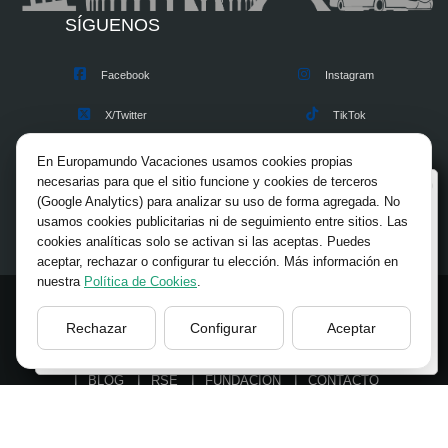
SÍGUENOS
Facebook
Instagram
X/Twitter
TikTok
Blog
Youtube
En Europamundo Vacaciones usamos cookies propias
necesarias para que el sitio funcione y cookies de terceros
Bienvenido a Europamundo Vacaciones, está usted
Opiniones
Pinterest
(Google Analytics) para analizar su uso de forma agregada. No
en el sitio internacional de:
usamos cookies publicitarias ni de seguimiento entre sitios. Las
cookies analíticas solo se activan si las aceptas. Puedes
Wellcome to Europamundo Vacations, your in the
aceptar, rechazar o configurar tu elección. Más información en
international site of:
nuestra
Política de Cookies
.
España
© 2026 Europamundo.
Rechazar
Configurar
Aceptar
Todos los derechos reservados.
cambiar/change
INICIO
INFORMACION GENERAL
VIAJES
TIPS
BLOG
RSE
FUNDACIÓN
CONTACTO
ACCESO AGENCIAS
AVISO LEGAL
PRIVACIDAD
ACCESIBILIDAD
POLÍTICA DE COOKIES