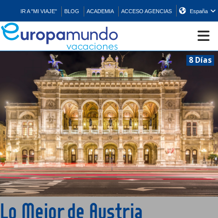
IR A "MI VIAJE"
BLOG
ACADEMIA
ACCESO AGENCIAS
España
8 Días
CRUCEROS
EUROPA
ASIA
ORIENTE
PROMOCIONES
Lo Mejor de Austria
COMPRAR