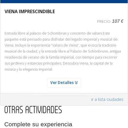
VIENA IMPRESCINDIBLE
107 €
PRECIO:
Entrada libre al palacio de Schombrun y concierto de valses.Este
paquete está pensado para disfrutar del legado imperial y musical de
Viena. Incluye la experiencia “Valses de Viena”, que evoca la tradición
musical de la ciudad, y la entrada libre al Palacio de Schönbrunn, antigua
residencia de verano de la familia imperial, con tiempo para recorrer
sus jardines y estancias principales. Descubra Viena, la capital de la
música y la elegancia imperial.
ENTRADA AL PALACIO DE SCHONBRUNN
Ver Detalles
Servicio Día 1
Descubre los Apartamentos del Palacio de Schonbrunn
ir a lista ciudades
OTRAS ACTIVIDADES
Recorra algunas de las salas más bellas del palacio y admire obras de
arte únicas, salones majestuosos y elegantes gabinetes. Traslado al
centro al final del recorrido.
Complete su experiencia