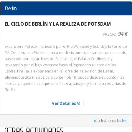
Berlín
EL CIELO DE BERLÍN Y LA REALEZA DE POTSDAM
94 €
PRECIO:
Excursión a Potsdam, Crucero por el Río Wannsee y Subida a la Torre de
TV. Comienza en Potsdam, cuna de decisiones que cambiaron el mundo,
paseando por los jardines de Sanssouci, el Palacio Cecilienhof y
navegando por el lago Wannsee hasta el legendario Puente de los
Espías. Finaliza la experiencia en la Torre de Televisión de Berlín,
elevándote 203 metros para contemplar la ciudad desde su punto más
alto. Un paquete único que une historia, paisajes y las mejo-res vistas de
Berlín.
ENTRADA TORRE TV BERLIN
Ver Detalles
Servicio Día 1
Descubre Berlín desde las alturas en la icónica Torre de Televisión.
ir a lista ciudades
Sube a 203 metros y disfruta de vistas panorámicas espectaculares de
OTRAS ACTIVIDADES
toda la ciudad.Una experiencia imprescindible que combina historia,