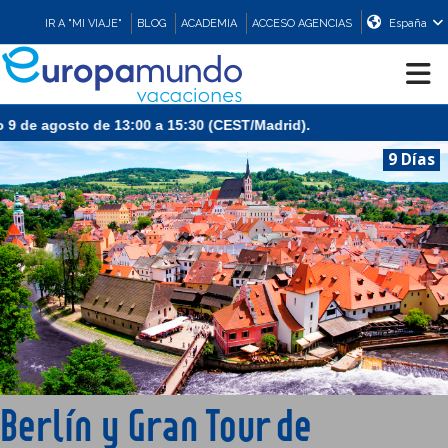
IR A "MI VIAJE"
BLOG
ACADEMIA
ACCESO AGENCIAS
España
 de agosto de 13:00 a 15:30 (CEST/Madrid).
CRUCEROS
9 Días
EUROPA
ASIA
ORIENTE
PROMOCIONES
Berlín y Gran Tour de
COMPRAR