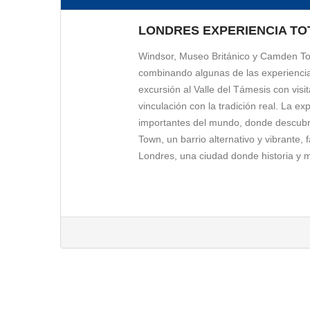
LONDRES EXPERIENCIA TO
Windsor, Museo Británico y Camden Tow
combinando algunas de las experiencias
excursión al Valle del Támesis con visi
vinculación con la tradición real. La 
importantes del mundo, donde descubrir
Town, un barrio alternativo y vibrante,
Londres, una ciudad donde historia y m
VALLE DEL TAMESIS Y PUEBL
Servicio Día 1
Uno de los castillos más impresionantes
II, Reina de Inglaterra. Siguiendo el 
histórica ciudad de Windsor con su arq
acceso al famoso colegio de Eton, fun
tradicionales del país, donde han estud
siempre residencia de la corona inglesa