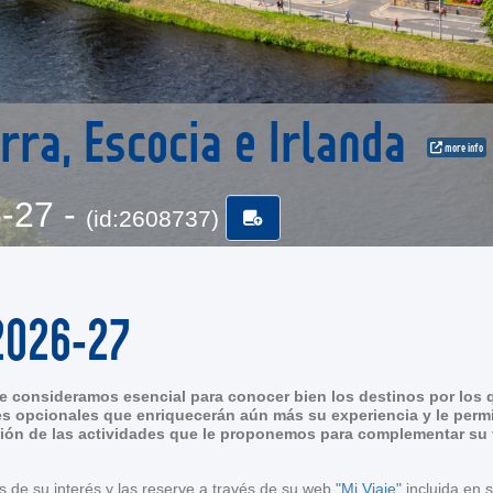
rra, Escocia e Irlanda
more info
6-27 -
(id:2608737)
2026-27
 consideramos esencial para conocer bien los destinos por los q
s opcionales que enriquecerán aún más su experiencia y le permi
ión de las actividades que le proponemos para complementar su vi
s de su interés y las reserve a través de su web
"Mi Viaje"
incluida en 