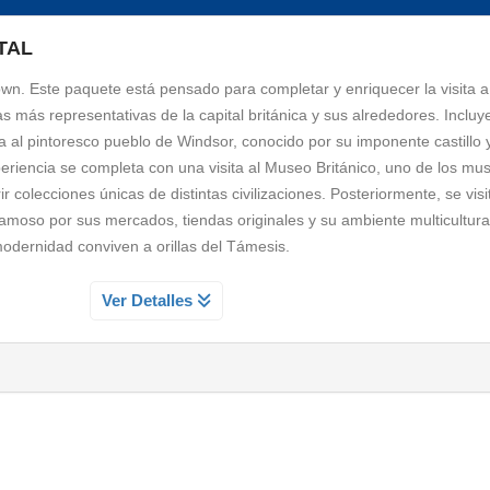
TAL
n. Este paquete está pensado para completar y enriquecer la visita a
 más representativas de la capital británica y sus alrededores. Incluy
ta al pintoresco pueblo de Windsor, conocido por su imponente castillo 
experiencia se completa con una visita al Museo Británico, uno de los m
 colecciones únicas de distintas civilizaciones. Posteriormente, se vi
 famoso por sus mercados, tiendas originales y su ambiente multicultur
odernidad conviven a orillas del Támesis.
O DE WINDSOR
Ver Detalles
 y mejor conservados del Reino Unido, la residencia favorita de la fall
valle del Támesis salimos de Londres y cruzando la campiña inglesa lleg
uitectura envuelta en un ambiente Tudor, Georgiano y Victoriano. Podr
dado en 1440 para niños pobres y hoy uno de los colegios más exclusi
iado los príncipes de Inglaterra. Visitaremos externamente el castillo 
 y está estrechamente ligada a la historia del país. En los días en qu