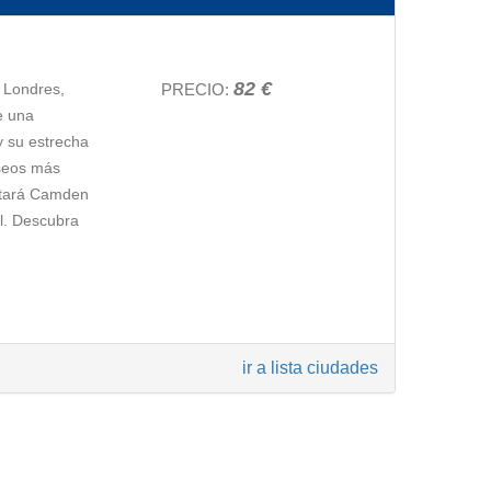
82 €
 Londres,
PRECIO:
e una
y su estrecha
useos más
sitará Camden
al. Descubra
ecida Isabel
ir a lista ciudades
aremos a la
emos ver el
vos y
que ha sido
e su majestad